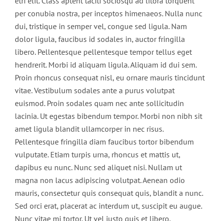
etri elit. Class aptent taciti sociosqu ad litora torquent
per conubia nostra, per inceptos himenaeos. Nulla nunc
dui, tristique in semper vel, congue sed ligula. Nam
dolor ligula, faucibus id sodales in, auctor fringilla
libero. Pellentesque pellentesque tempor tellus eget
hendrerit. Morbi id aliquam ligula. Aliquam id dui sem.
Proin rhoncus consequat nisl, eu ornare mauris tincidunt
vitae. Vestibulum sodales ante a purus volutpat
euismod. Proin sodales quam nec ante sollicitudin
lacinia. Ut egestas bibendum tempor. Morbi non nibh sit
amet ligula blandit ullamcorper in nec risus.
Pellentesque fringilla diam faucibus tortor bibendum
vulputate. Etiam turpis urna, rhoncus et mattis ut,
dapibus eu nunc. Nunc sed aliquet nisi. Nullam ut
magna non lacus adipiscing volutpat. Aenean odio
mauris, consectetur quis consequat quis, blandit a nunc.
Sed orci erat, placerat ac interdum ut, suscipit eu augue.
Nunc vitae mi tortor. Ut vel justo quis et libero.