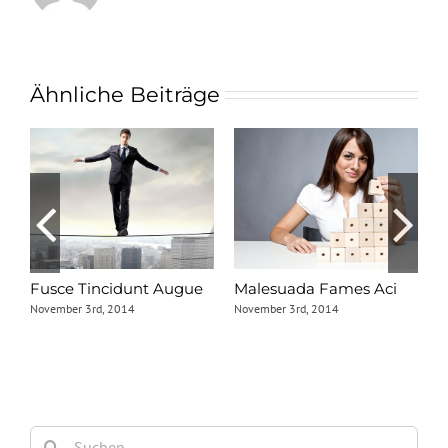
Ähnliche Beiträge
Fusce Tincidunt Augue
Malesuada Fames Aci
E
November 3rd, 2014
November 3rd, 2014
N
Suche