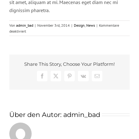
sit amet, aliquam at mi. Maecenas eget diam nec mi
dignissim pharetra.
Von
admin_bad
|
November 3rd, 2014
|
Design
,
News
|
Kommentare
für
deaktiviert
Nullam
Eget
Elit
Ante
Share This Story, Choose Your Platform!
Facebook
X
Pinterest
Vk
E-
Mail
Über den Autor:
admin_bad