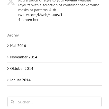
Add a touch of style to your
#Avada
website
layouts with a selection of container background
masks or patterns & th…
twitter.com/i/web/status/1…
4 Jahren her
Archiv
Mai 2016
November 2014
Oktober 2014
Januar 2014
Suche
nach: